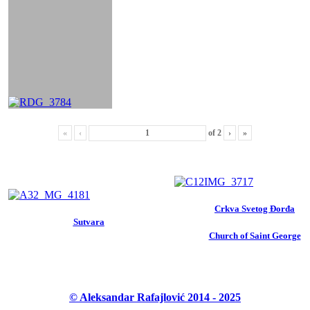
«
‹
of
2
›
»
Crkva Svetog Đorđa
Sutvara
Church of Saint George
© Aleksandar Rafajlović 2014 - 2025