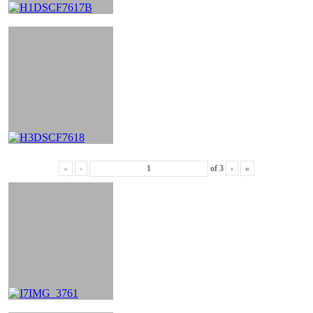
«
‹
of
3
›
»