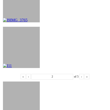
«
‹
of
5
›
»