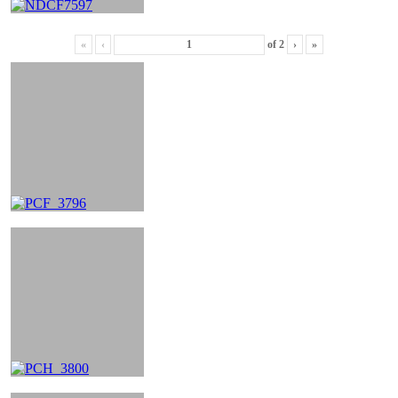
«
‹
of
2
›
»