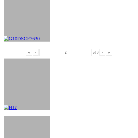
«
‹
of
3
›
»