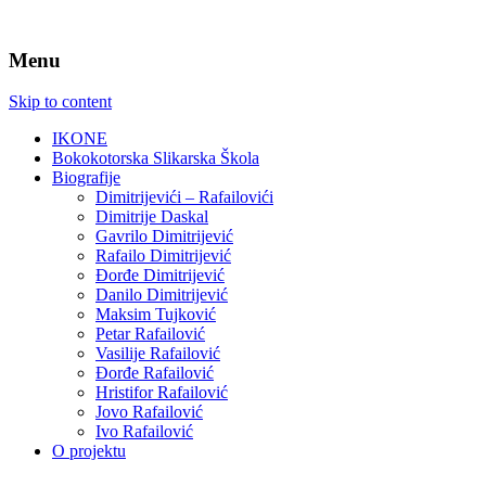
Menu
Skip to content
IKONE
Bokokotorska Slikarska Škola
Biografije
Dimitrijevići – Rafailovići
Dimitrije Daskal
Gavrilo Dimitrijević
Rafailo Dimitrijević
Đorđe Dimitrijević
Danilo Dimitrijević
Maksim Tujković
Petar Rafailović
Vasilije Rafailović
Đorđe Rafailović
Hristifor Rafailović
Jovo Rafailović
Ivo Rafailović
O projektu