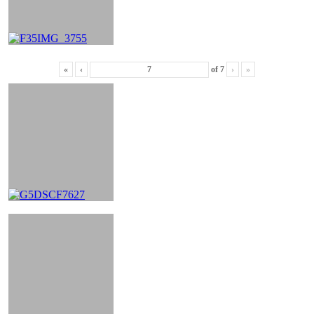
«
‹
of
7
›
»