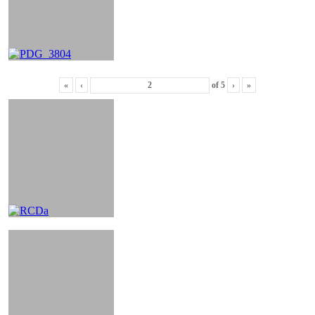
«
‹
of
5
›
»