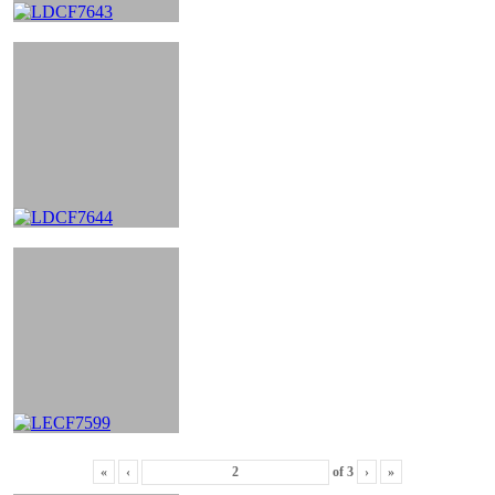
«
‹
of
3
›
»