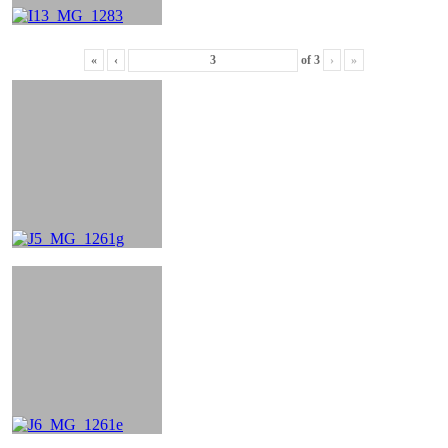
«
‹
of
3
›
»