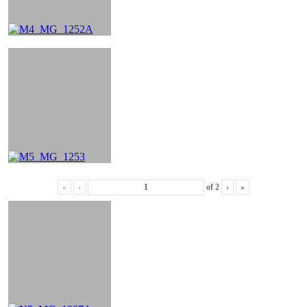
«
‹
of
2
›
»