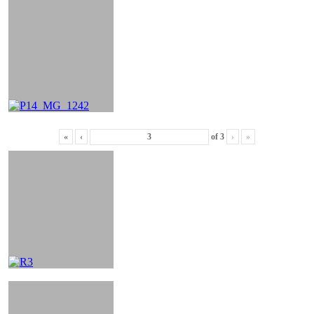
«
‹
of
3
›
»