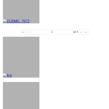
«
‹
of
3
›
»