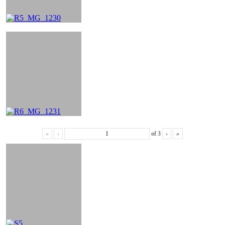
«
‹
of
3
›
»