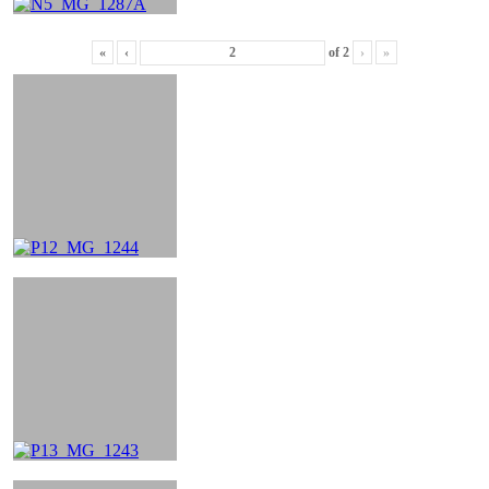
«
‹
of
2
›
»