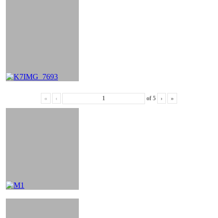
«
‹
of
5
›
»