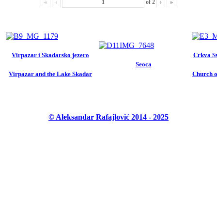
«
‹
of
2
›
»
Virpazar i Skadarsko jezero
Crkva Sv
Seoca
Virpazar and the Lake Skadar
Church o
© Aleksandar Rafajlović 2014 - 2025