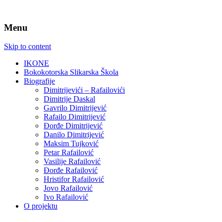
Menu
Skip to content
IKONE
Bokokotorska Slikarska Škola
Biografije
Dimitrijevići – Rafailovići
Dimitrije Daskal
Gavrilo Dimitrijević
Rafailo Dimitrijević
Đorđe Dimitrijević
Danilo Dimitrijević
Maksim Tujković
Petar Rafailović
Vasilije Rafailović
Đorđe Rafailović
Hristifor Rafailović
Jovo Rafailović
Ivo Rafailović
O projektu