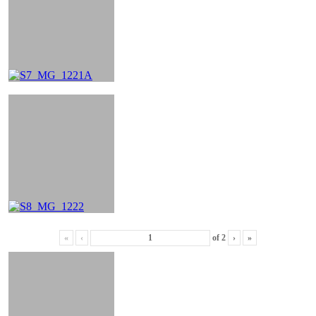
«
‹
of
2
›
»