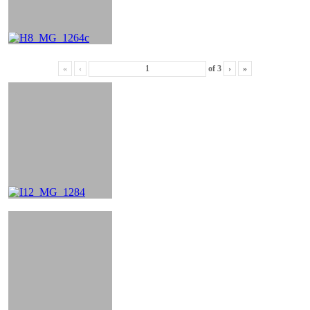
«
‹
of
3
›
»