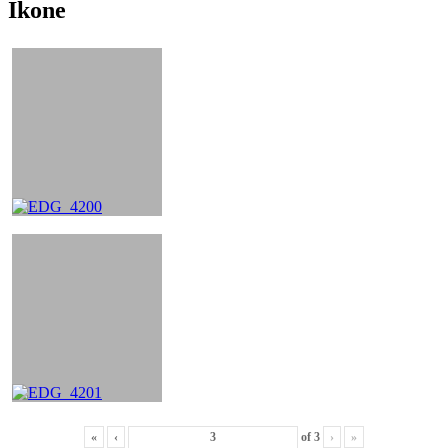
Ikone
«
‹
of
3
›
»