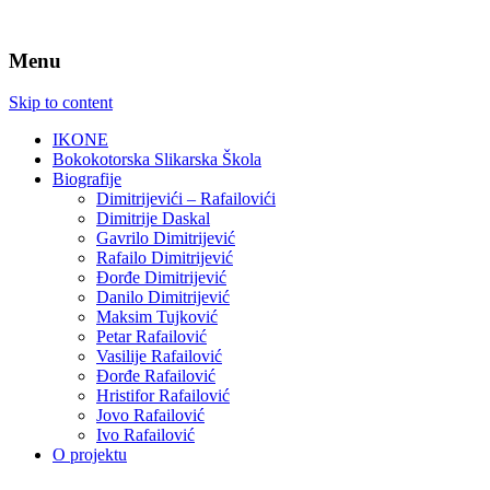
Menu
Skip to content
IKONE
Bokokotorska Slikarska Škola
Biografije
Dimitrijevići – Rafailovići
Dimitrije Daskal
Gavrilo Dimitrijević
Rafailo Dimitrijević
Đorđe Dimitrijević
Danilo Dimitrijević
Maksim Tujković
Petar Rafailović
Vasilije Rafailović
Đorđe Rafailović
Hristifor Rafailović
Jovo Rafailović
Ivo Rafailović
O projektu