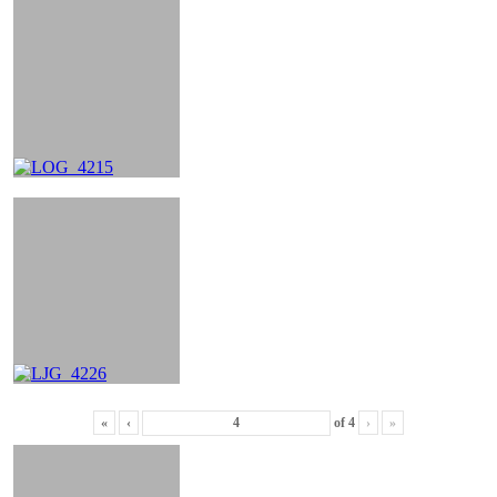
«
‹
of
4
›
»