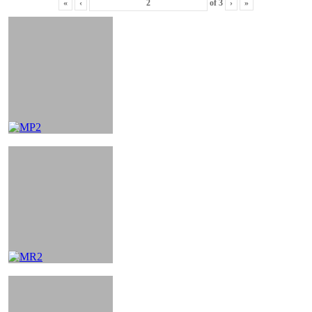
«
‹
of
3
›
»