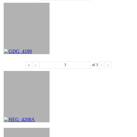
«
‹
of
3
›
»