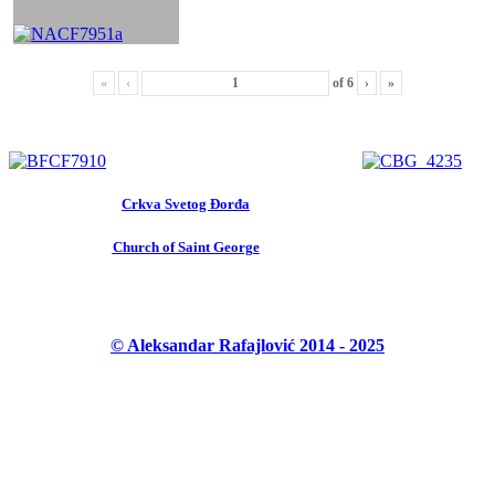
«
‹
of
6
›
»
Crkva Svetog Đorđa
Church of Saint George
© Aleksandar Rafajlović 2014 - 2025