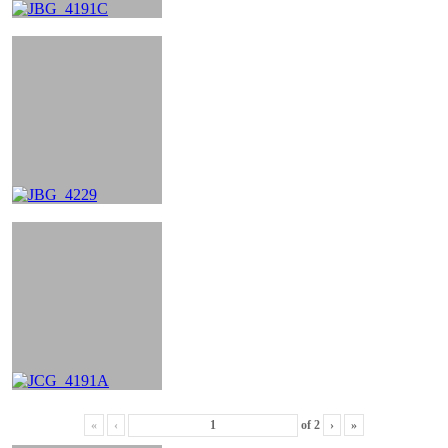
«
‹
of
2
›
»