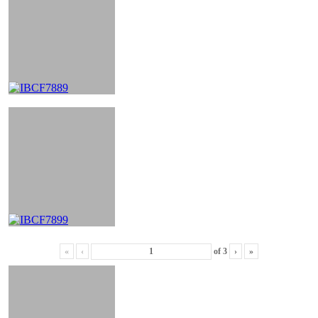
«
‹
of
3
›
»