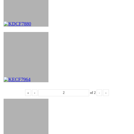
«
‹
of
2
›
»