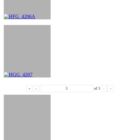
«
‹
of
3
›
»