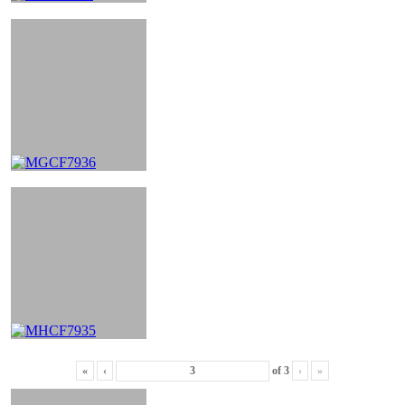
«
‹
of
3
›
»