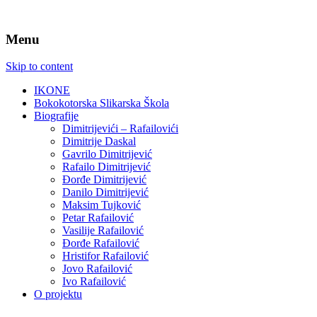
Menu
Skip to content
IKONE
Bokokotorska Slikarska Škola
Biografije
Dimitrijevići – Rafailovići
Dimitrije Daskal
Gavrilo Dimitrijević
Rafailo Dimitrijević
Đorđe Dimitrijević
Danilo Dimitrijević
Maksim Tujković
Petar Rafailović
Vasilije Rafailović
Đorđe Rafailović
Hristifor Rafailović
Jovo Rafailović
Ivo Rafailović
O projektu