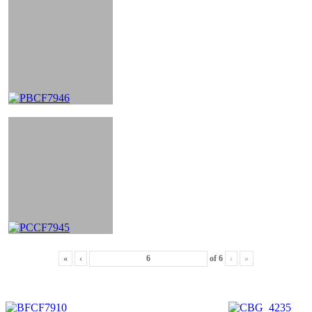
«
‹
of
6
›
»