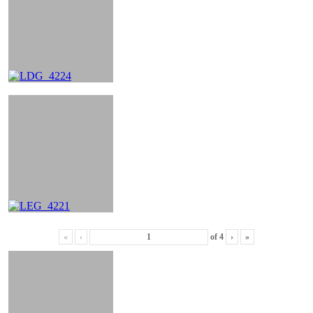
«
‹
of
4
›
»