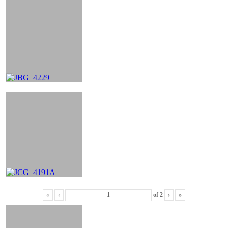
«
‹
of
2
›
»