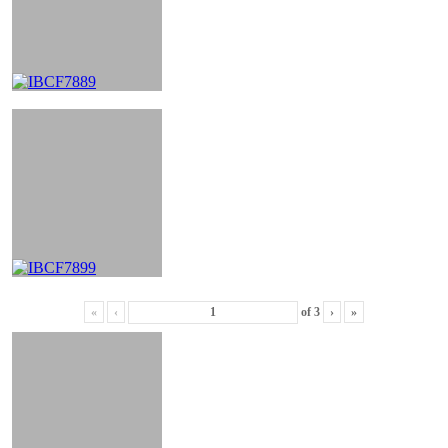
«
‹
of
3
›
»