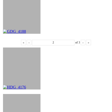
«
‹
of
3
›
»