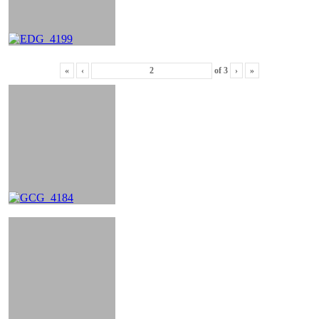
«
‹
of
3
›
»