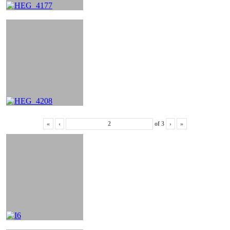
«
‹
of
3
›
»