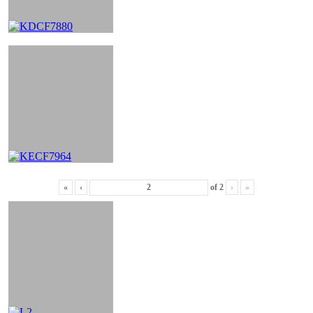
«
‹
of
2
›
»