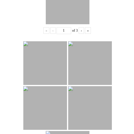
«
‹
of
3
›
»