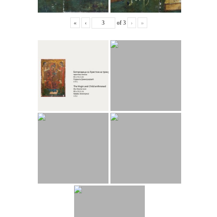
«
‹
of
3
›
»