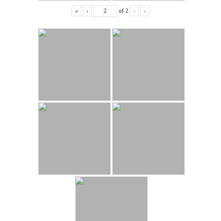
«
‹
of
2
›
»