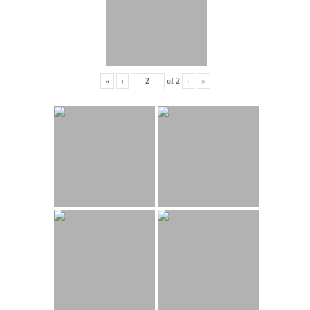
«
‹
of
2
›
»