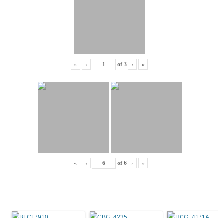
«
‹
of
3
›
»
«
‹
of
6
›
»