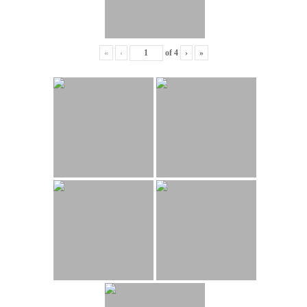
«
‹
of
4
›
»