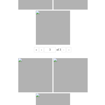
«
‹
of
3
›
»