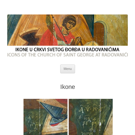
Skip
Menu
to
content
Ikone