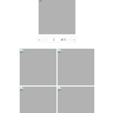
«
‹
of
3
›
»