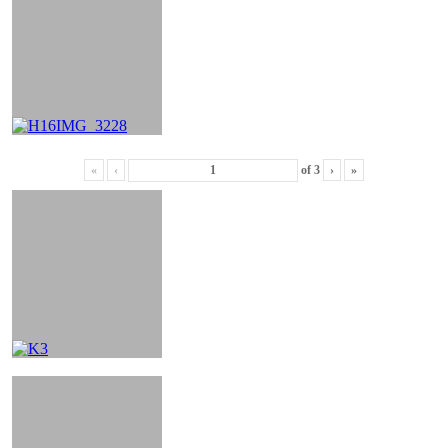
«
‹
of
3
›
»