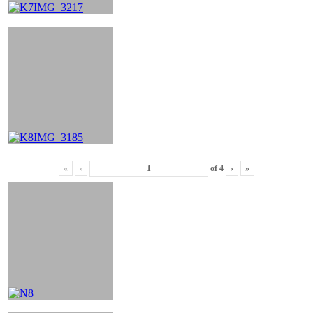
«
‹
of
4
›
»