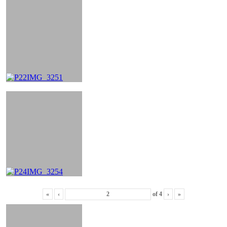
«
‹
of
4
›
»