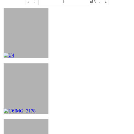
«
‹
of
3
›
»