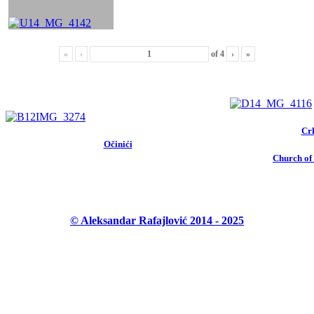
«
‹
of
4
›
»
Crk
Očinići
Church of 
© Aleksandar Rafajlović 2014 - 2025