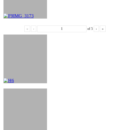
«
‹
of
5
›
»