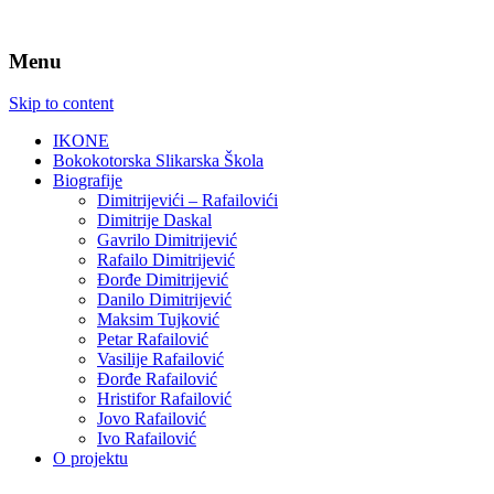
Menu
Skip to content
IKONE
Bokokotorska Slikarska Škola
Biografije
Dimitrijevići – Rafailovići
Dimitrije Daskal
Gavrilo Dimitrijević
Rafailo Dimitrijević
Đorđe Dimitrijević
Danilo Dimitrijević
Maksim Tujković
Petar Rafailović
Vasilije Rafailović
Đorđe Rafailović
Hristifor Rafailović
Jovo Rafailović
Ivo Rafailović
O projektu