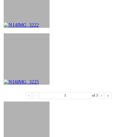
«
‹
of
3
›
»