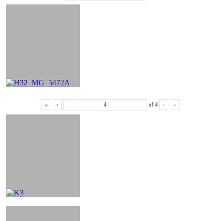
«
‹
of
4
›
»