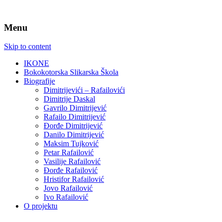
Menu
Skip to content
IKONE
Bokokotorska Slikarska Škola
Biografije
Dimitrijevići – Rafailovići
Dimitrije Daskal
Gavrilo Dimitrijević
Rafailo Dimitrijević
Đorđe Dimitrijević
Danilo Dimitrijević
Maksim Tujković
Petar Rafailović
Vasilije Rafailović
Đorđe Rafailović
Hristifor Rafailović
Jovo Rafailović
Ivo Rafailović
O projektu