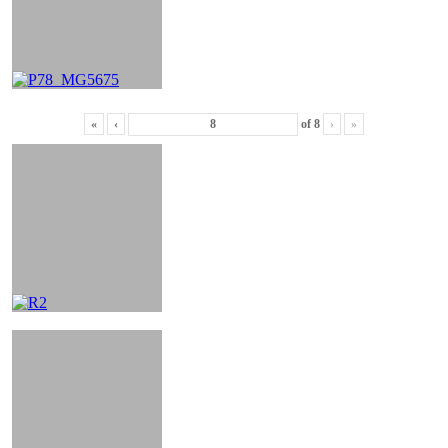
«
‹
of
8
›
»