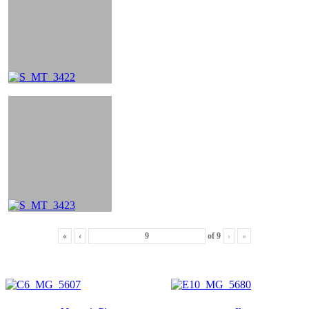
«
‹
of
9
›
»