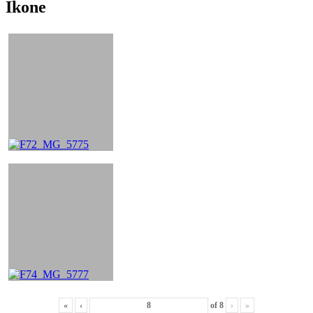
Ikone
«
‹
of
8
›
»