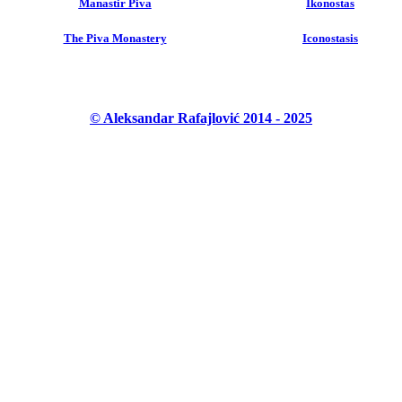
Manastir Piva
Ikonostas
The Piva Monastery
Iconostasis
© Aleksandar Rafajlović 2014 - 2025