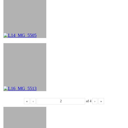
«
‹
of
4
›
»