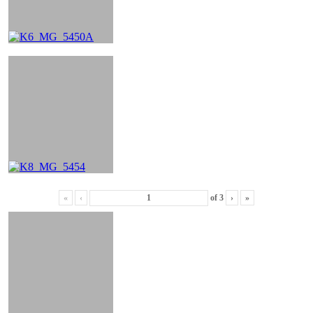
«
‹
of
3
›
»