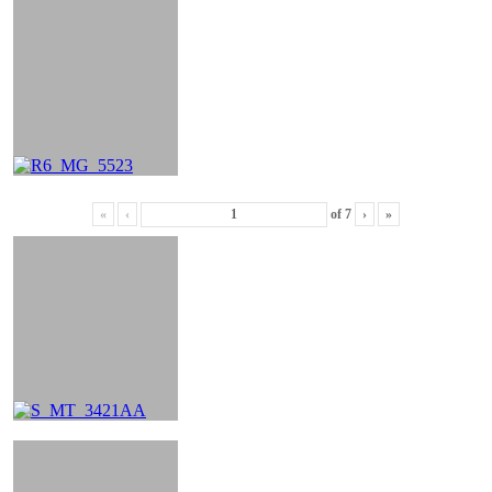
«
‹
of
7
›
»