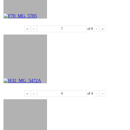
«
‹
of
8
›
»
«
‹
of
4
›
»