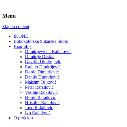
Menu
Skip to content
IKONE
Bokokotorska Slikarska Škola
Biografije
Dimitrijevići – Rafailovići
Dimitrije Daskal
Gavrilo Dimitrijević
Rafailo Dimitrijević
Đorđe Dimitrijević
Danilo Dimitrijević
Maksim Tujković
Petar Rafailović
Vasilije Rafailović
Đorđe Rafailović
Hristifor Rafailović
Jovo Rafailović
Ivo Rafailović
O projektu