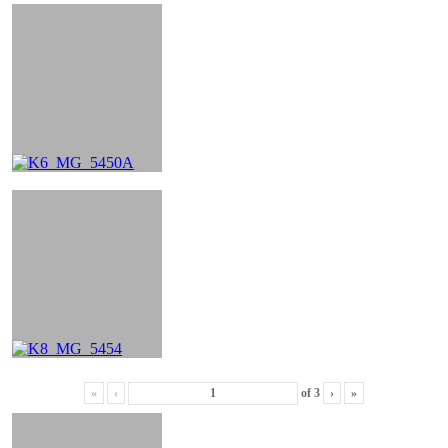
«
‹
of
3
›
»