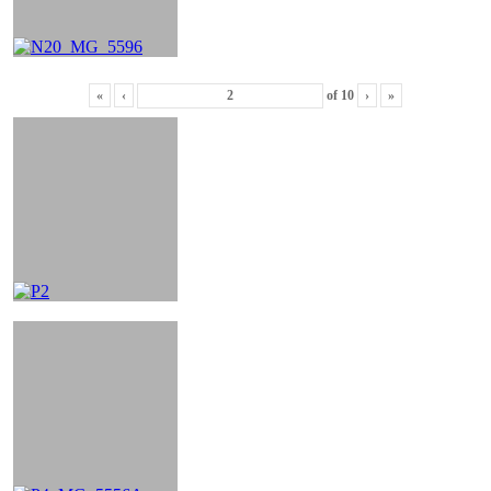
«
‹
of
10
›
»