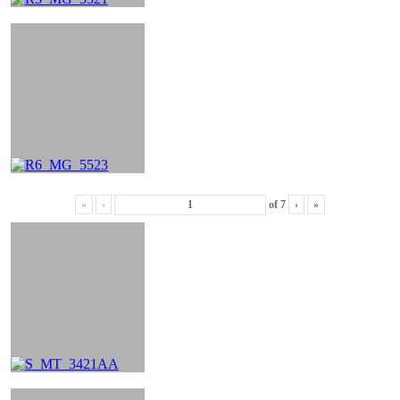
«
‹
of
7
›
»