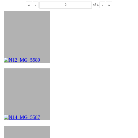
«
‹
of
4
›
»