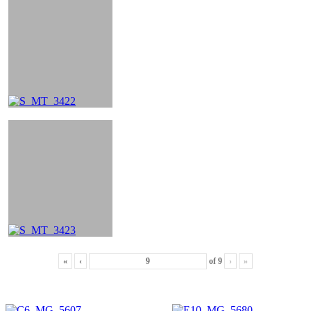
«
‹
of
9
›
»