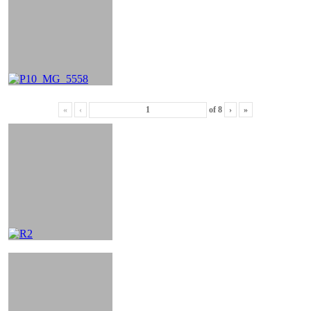
«
‹
of
8
›
»