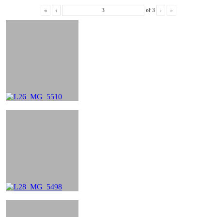
«
‹
of
3
›
»