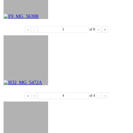
«
‹
of
8
›
»
«
‹
of
4
›
»