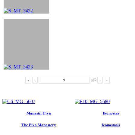
«
‹
of
9
›
»
Manastir Piva
Ikonostas
The Piva Monastery
Iconostasis