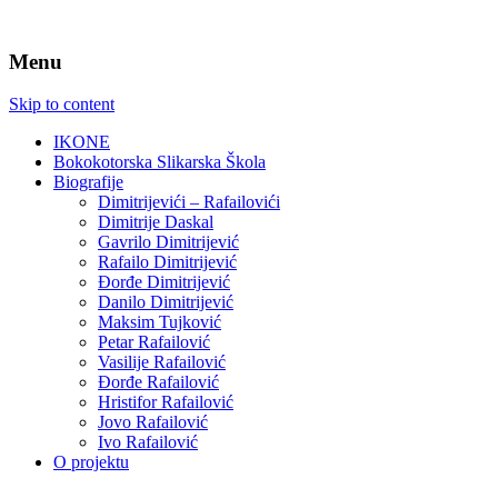
Menu
Skip to content
IKONE
Bokokotorska Slikarska Škola
Biografije
Dimitrijevići – Rafailovići
Dimitrije Daskal
Gavrilo Dimitrijević
Rafailo Dimitrijević
Đorđe Dimitrijević
Danilo Dimitrijević
Maksim Tujković
Petar Rafailović
Vasilije Rafailović
Đorđe Rafailović
Hristifor Rafailović
Jovo Rafailović
Ivo Rafailović
O projektu