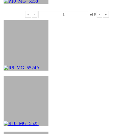
«
‹
of
8
›
»