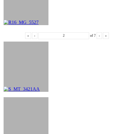
«
‹
of
7
›
»