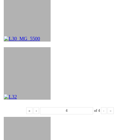
«
‹
of
4
›
»