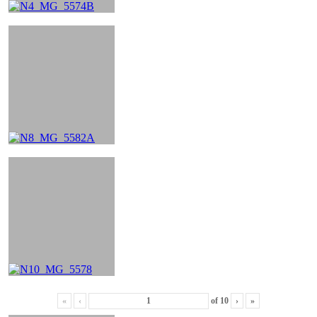
«
‹
of
10
›
»