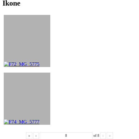
Ikone
«
‹
of
8
›
»