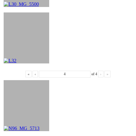
«
‹
of
4
›
»