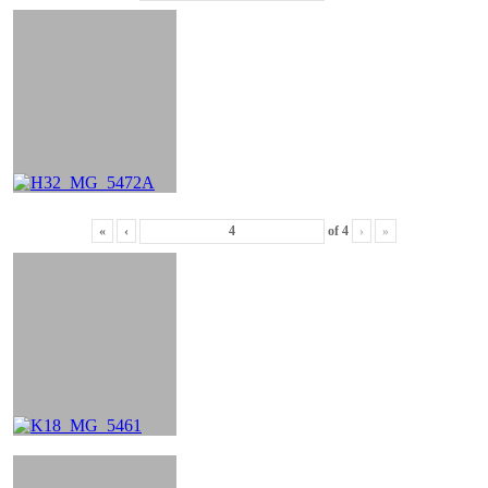
«
‹
of
4
›
»