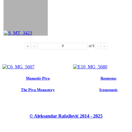
«
‹
of
9
›
»
Manastir Piva
Ikonostas
The Piva Monastery
Iconostasis
© Aleksandar Rafajlović 2014 - 2025