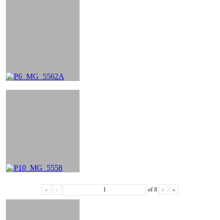
«
‹
of
8
›
»