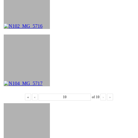
«
‹
of
10
›
»