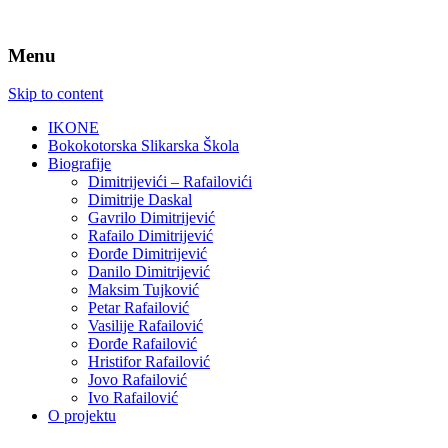
Menu
Skip to content
IKONE
Bokokotorska Slikarska Škola
Biografije
Dimitrijevići – Rafailovići
Dimitrije Daskal
Gavrilo Dimitrijević
Rafailo Dimitrijević
Đorđe Dimitrijević
Danilo Dimitrijević
Maksim Tujković
Petar Rafailović
Vasilije Rafailović
Đorđe Rafailović
Hristifor Rafailović
Jovo Rafailović
Ivo Rafailović
O projektu