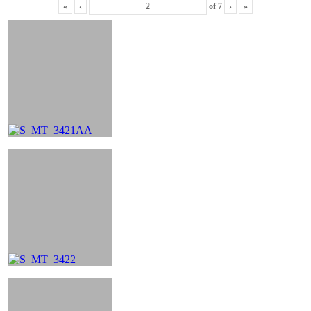
«
‹
of
7
›
»