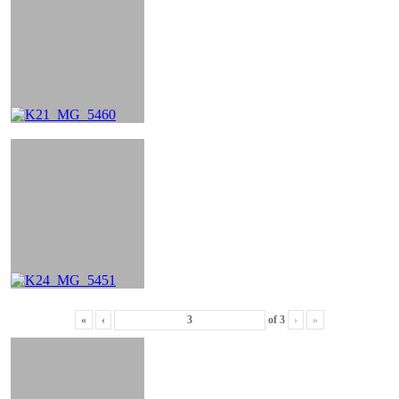
«
‹
of
3
›
»