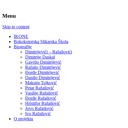
Menu
Skip to content
IKONE
Bokokotorska Slikarska Škola
Biografije
Dimitrijevići – Rafailovići
Dimitrije Daskal
Gavrilo Dimitrijević
Rafailo Dimitrijević
Đorđe Dimitrijević
Danilo Dimitrijević
Maksim Tujković
Petar Rafailović
Vasilije Rafailović
Đorđe Rafailović
Hristifor Rafailović
Jovo Rafailović
Ivo Rafailović
O projektu