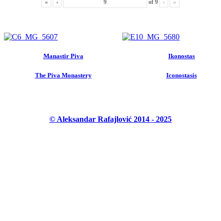
«
‹
of
9
›
»
Manastir Piva
Ikonostas
The Piva Monastery
Iconostasis
© Aleksandar Rafajlović 2014 - 2025