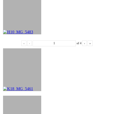
«
‹
of
4
›
»