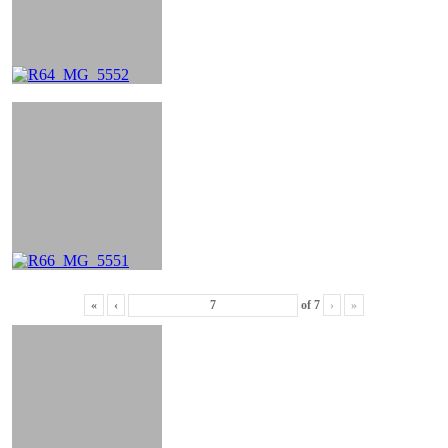
«
‹
of
7
›
»