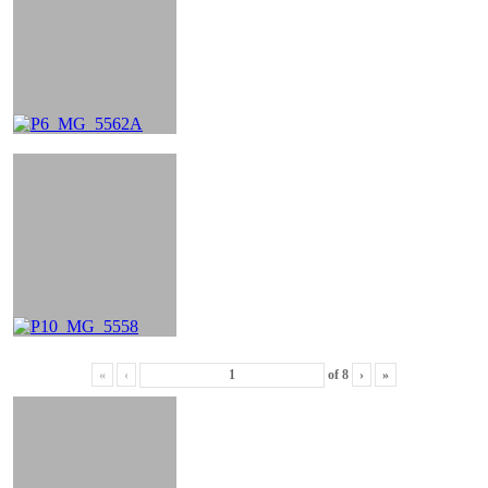
«
‹
of
8
›
»