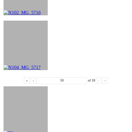
«
‹
of
10
›
»