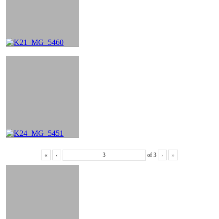
«
‹
of
3
›
»