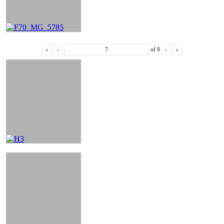
«
‹
of
8
›
»