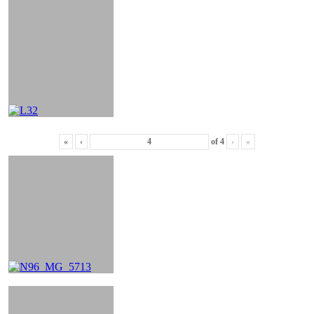
«
‹
of
4
›
»