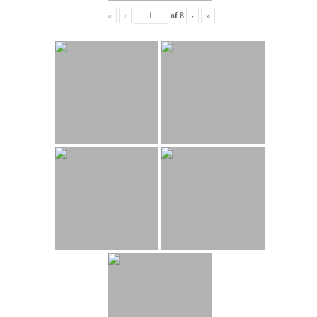
«
‹
of
8
›
»