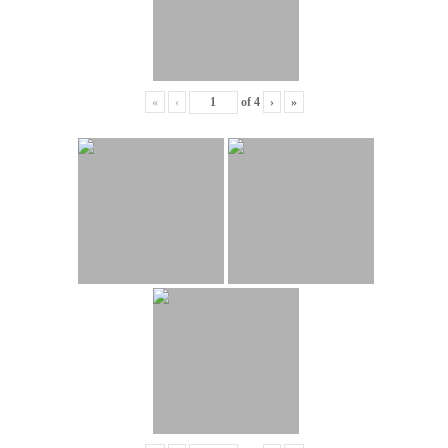
«
‹
of
4
›
»