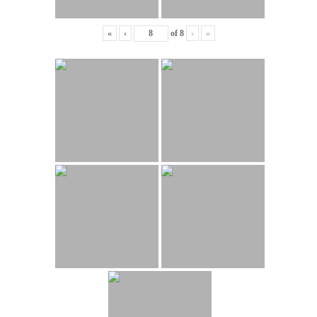
«
‹
of
8
›
»