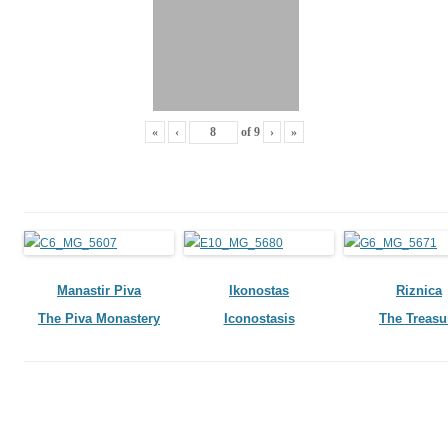
«
‹
of
9
›
»
Manastir Piva
Ikonostas
Riznica
The Piva Monastery
Iconostasis
The Treasu