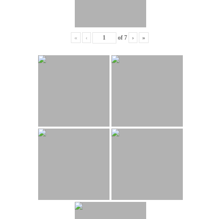
«
‹
of
7
›
»