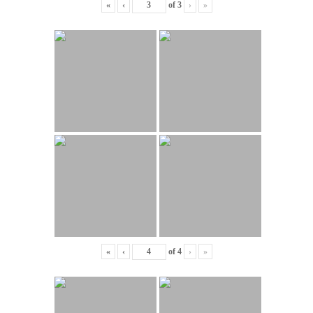
«
‹
of
3
›
»
«
‹
of
4
›
»