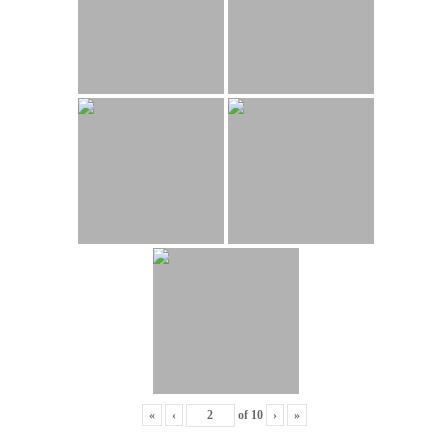
«
‹
of
10
›
»