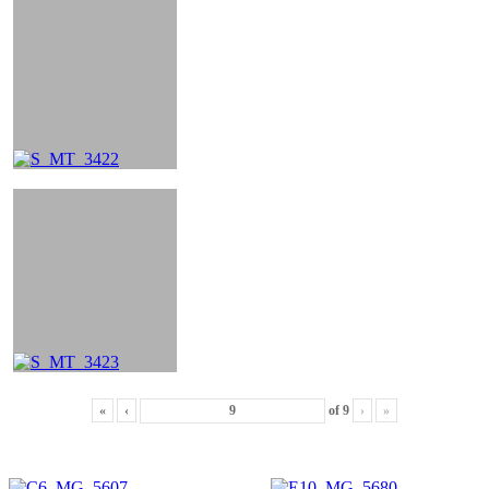
«
‹
of
9
›
»