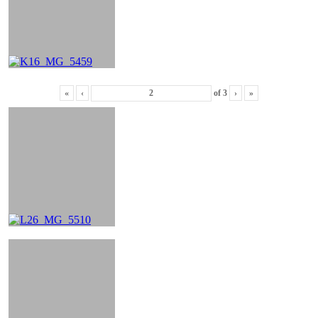
«
‹
of
3
›
»