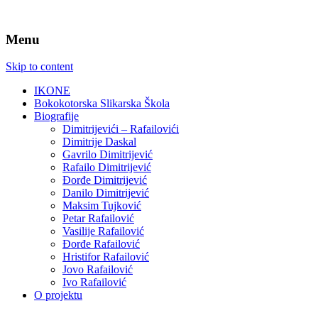
Menu
Skip to content
IKONE
Bokokotorska Slikarska Škola
Biografije
Dimitrijevići – Rafailovići
Dimitrije Daskal
Gavrilo Dimitrijević
Rafailo Dimitrijević
Đorđe Dimitrijević
Danilo Dimitrijević
Maksim Tujković
Petar Rafailović
Vasilije Rafailović
Đorđe Rafailović
Hristifor Rafailović
Jovo Rafailović
Ivo Rafailović
O projektu