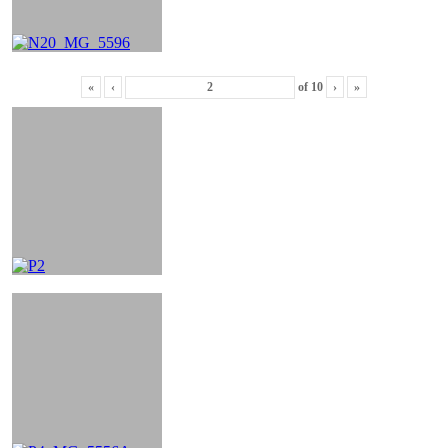
«
‹
of
10
›
»