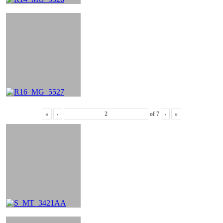
«
‹
of
7
›
»