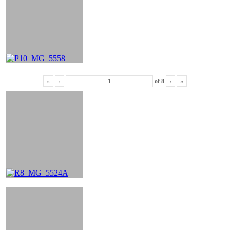
«
‹
of
8
›
»