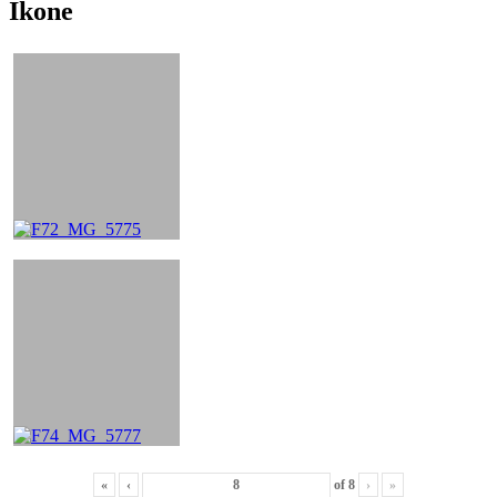
Ikone
«
‹
of
8
›
»