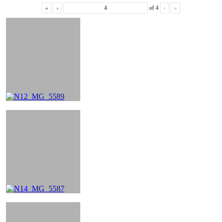
«
‹
of
4
›
»