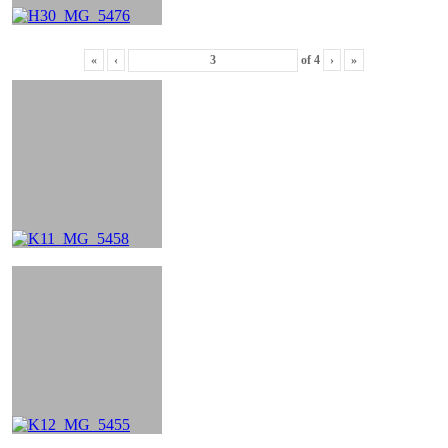
«
‹
of
4
›
»