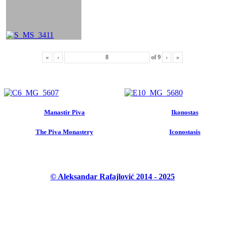
«
‹
of
9
›
»
Manastir Piva
Ikonostas
The Piva Monastery
Iconostasis
© Aleksandar Rafajlović 2014 - 2025