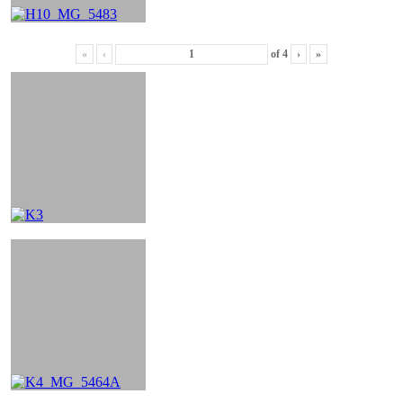
«
‹
of
4
›
»