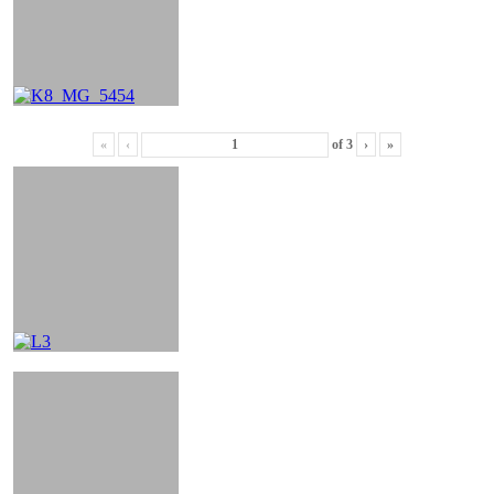
«
‹
of
3
›
»