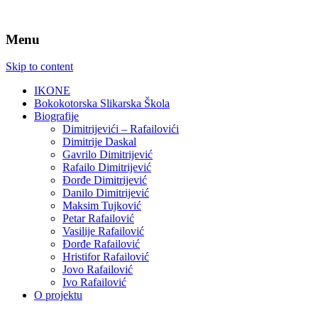
Menu
Skip to content
IKONE
Bokokotorska Slikarska Škola
Biografije
Dimitrijevići – Rafailovići
Dimitrije Daskal
Gavrilo Dimitrijević
Rafailo Dimitrijević
Đorđe Dimitrijević
Danilo Dimitrijević
Maksim Tujković
Petar Rafailović
Vasilije Rafailović
Đorđe Rafailović
Hristifor Rafailović
Jovo Rafailović
Ivo Rafailović
O projektu