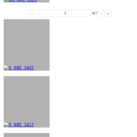
«
‹
of
7
›
»