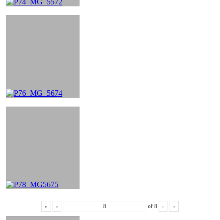
«
‹
of
8
›
»