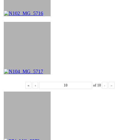
«
‹
of
10
›
»