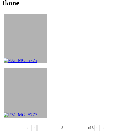
Ikone
«
‹
of
8
›
»