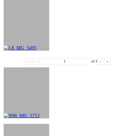
«
‹
of
4
›
»