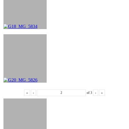
«
‹
of
3
›
»