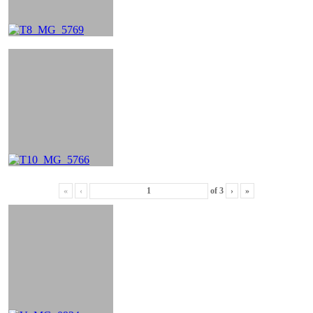
«
‹
of
3
›
»