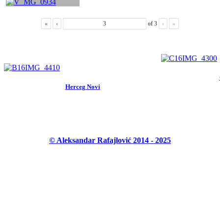
«
‹
of
3
›
»
Herceg Novi
© Aleksandar Rafajlović 2014 - 2025