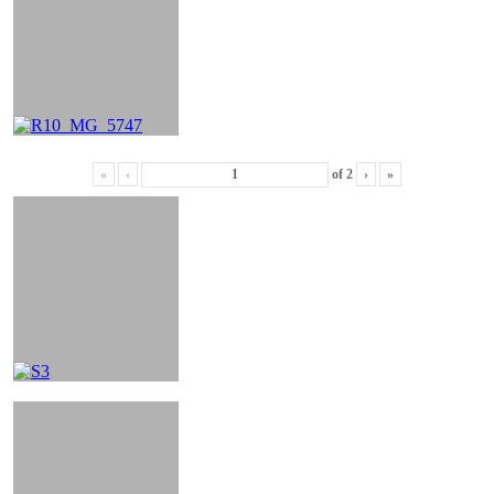
«
‹
of
2
›
»