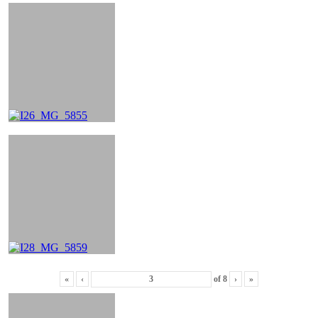
«
‹
of
8
›
»