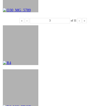
«
‹
of
11
›
»