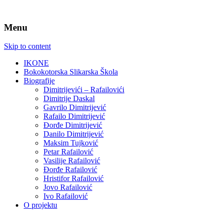
Menu
Skip to content
IKONE
Bokokotorska Slikarska Škola
Biografije
Dimitrijevići – Rafailovići
Dimitrije Daskal
Gavrilo Dimitrijević
Rafailo Dimitrijević
Đorđe Dimitrijević
Danilo Dimitrijević
Maksim Tujković
Petar Rafailović
Vasilije Rafailović
Đorđe Rafailović
Hristifor Rafailović
Jovo Rafailović
Ivo Rafailović
O projektu