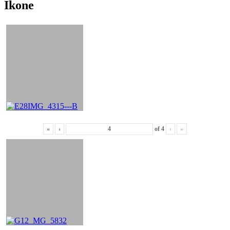
Ikone
«
‹
of
4
›
»