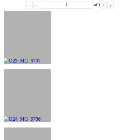
«
‹
of
3
›
»