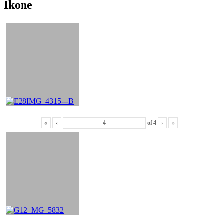
Ikone
«
‹
of
4
›
»