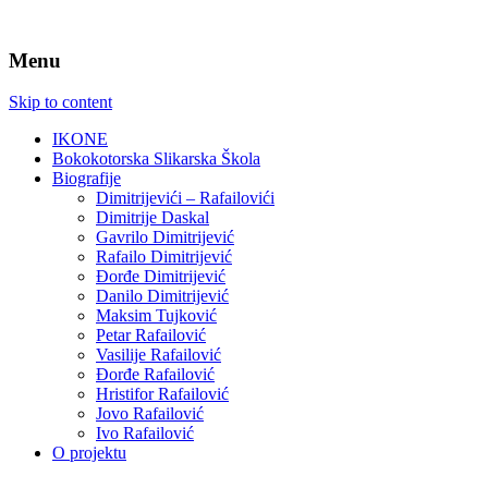
Menu
Skip to content
IKONE
Bokokotorska Slikarska Škola
Biografije
Dimitrijevići – Rafailovići
Dimitrije Daskal
Gavrilo Dimitrijević
Rafailo Dimitrijević
Đorđe Dimitrijević
Danilo Dimitrijević
Maksim Tujković
Petar Rafailović
Vasilije Rafailović
Đorđe Rafailović
Hristifor Rafailović
Jovo Rafailović
Ivo Rafailović
O projektu