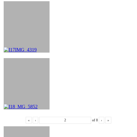
«
‹
of
8
›
»