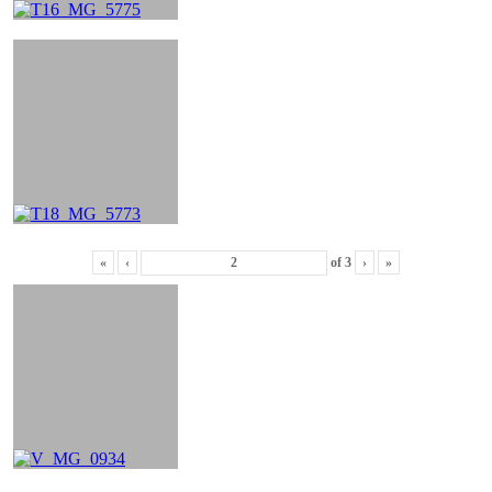
«
‹
of
3
›
»