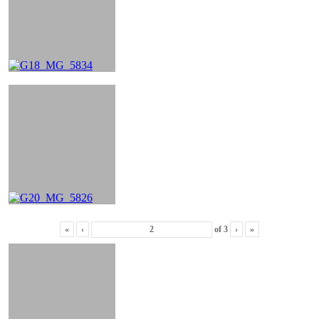
«
‹
of
3
›
»