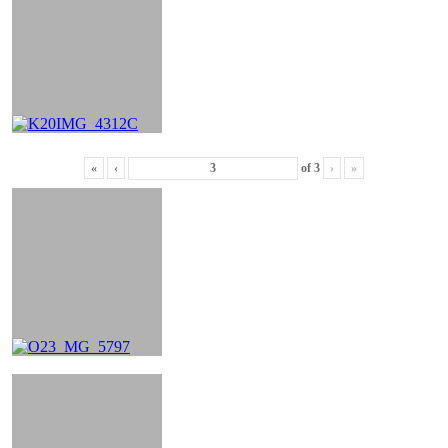
«
‹
of
3
›
»