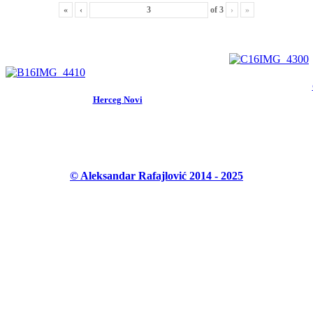
«
‹
of
3
›
»
Herceg Novi
© Aleksandar Rafajlović 2014 - 2025