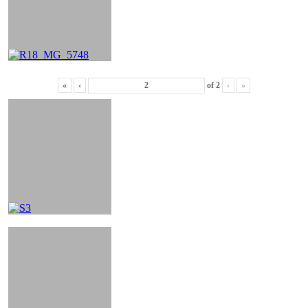
«
‹
of
2
›
»