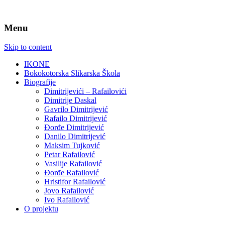
Menu
Skip to content
IKONE
Bokokotorska Slikarska Škola
Biografije
Dimitrijevići – Rafailovići
Dimitrije Daskal
Gavrilo Dimitrijević
Rafailo Dimitrijević
Đorđe Dimitrijević
Danilo Dimitrijević
Maksim Tujković
Petar Rafailović
Vasilije Rafailović
Đorđe Rafailović
Hristifor Rafailović
Jovo Rafailović
Ivo Rafailović
O projektu