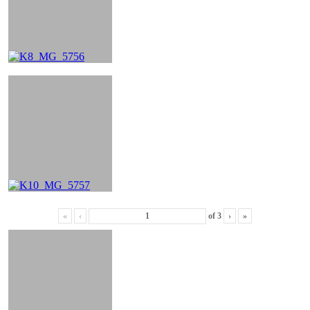
«
‹
of
3
›
»