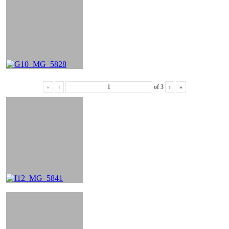
«
‹
of
3
›
»