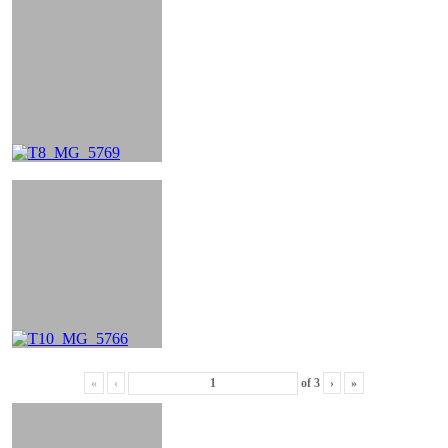
«
‹
of
3
›
»