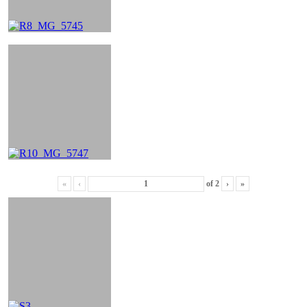
«
‹
of
2
›
»