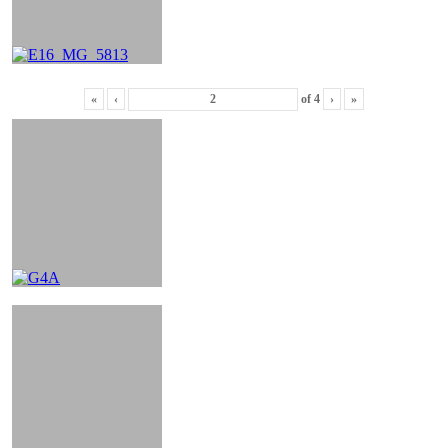
«
‹
of
4
›
»