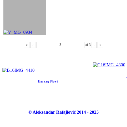
«
‹
of
3
›
»
Herceg Novi
© Aleksandar Rafajlović 2014 - 2025