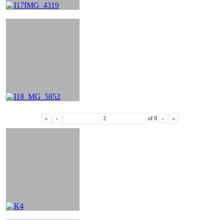
«
‹
of
8
›
»