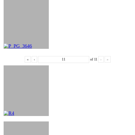
«
‹
of
11
›
»