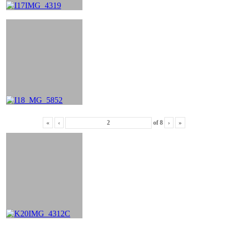
«
‹
of
8
›
»