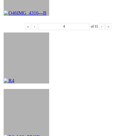
«
‹
of
11
›
»