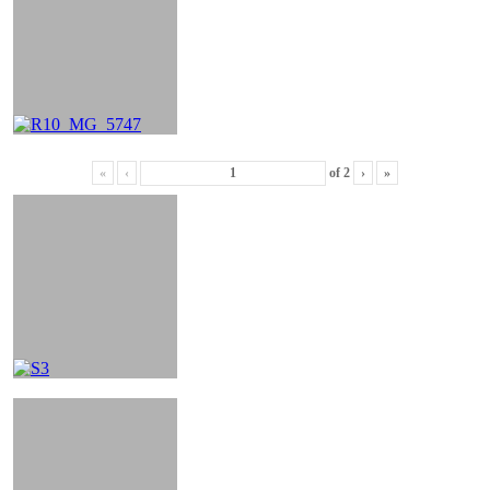
«
‹
of
2
›
»