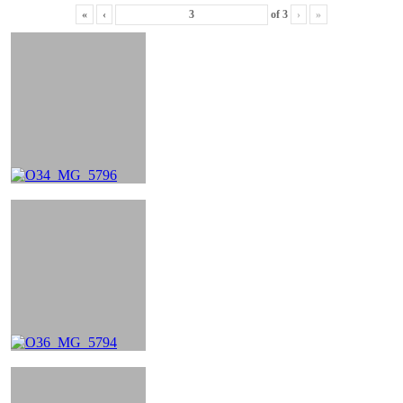
«
‹
of
3
›
»