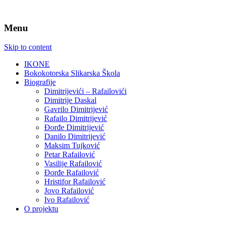
Menu
Skip to content
IKONE
Bokokotorska Slikarska Škola
Biografije
Dimitrijevići – Rafailovići
Dimitrije Daskal
Gavrilo Dimitrijević
Rafailo Dimitrijević
Đorđe Dimitrijević
Danilo Dimitrijević
Maksim Tujković
Petar Rafailović
Vasilije Rafailović
Đorđe Rafailović
Hristifor Rafailović
Jovo Rafailović
Ivo Rafailović
O projektu