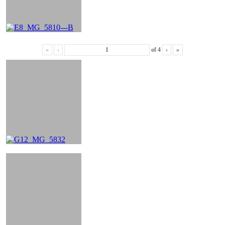
«
‹
of
4
›
»