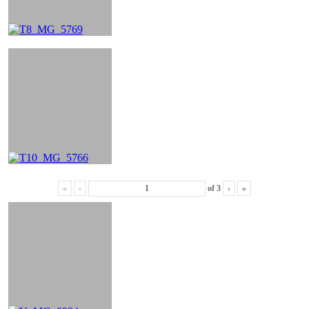
«
‹
of
3
›
»