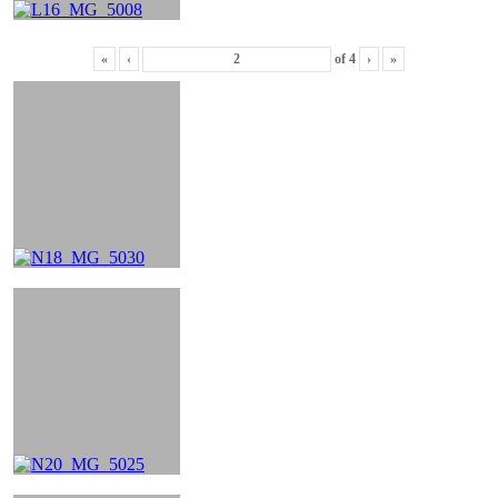
«
‹
of
4
›
»