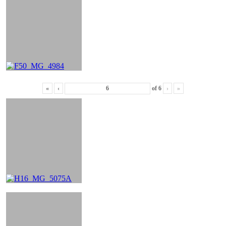
«
‹
of
6
›
»