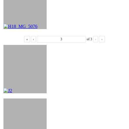
«
‹
of
3
›
»