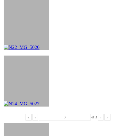
«
‹
of
3
›
»