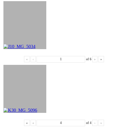
«
‹
of
6
›
»
«
‹
of
4
›
»