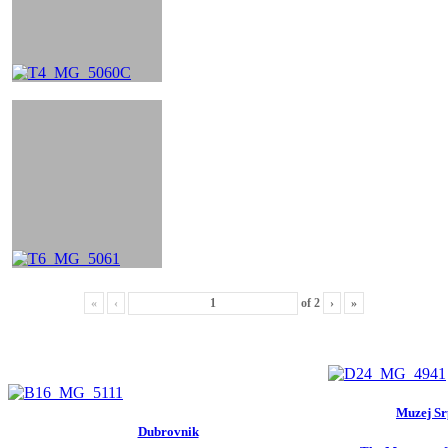
«
‹
of
2
›
»
Muzej Sr
Dubrovnik