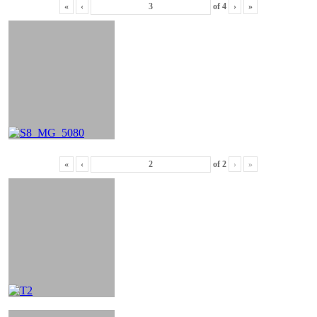
«
‹
of
4
›
»
«
‹
of
2
›
»