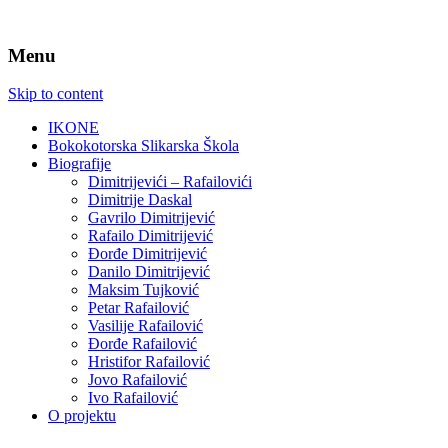
Menu
Skip to content
IKONE
Bokokotorska Slikarska Škola
Biografije
Dimitrijevići – Rafailovići
Dimitrije Daskal
Gavrilo Dimitrijević
Rafailo Dimitrijević
Đorđe Dimitrijević
Danilo Dimitrijević
Maksim Tujković
Petar Rafailović
Vasilije Rafailović
Đorđe Rafailović
Hristifor Rafailović
Jovo Rafailović
Ivo Rafailović
O projektu