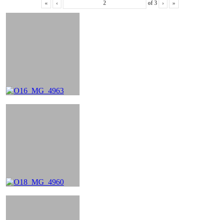
«
‹
of
3
›
»