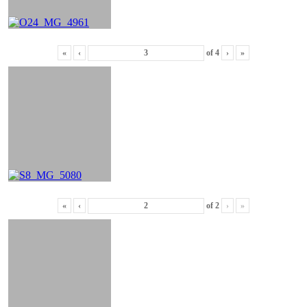
«
‹
of
4
›
»
«
‹
of
2
›
»