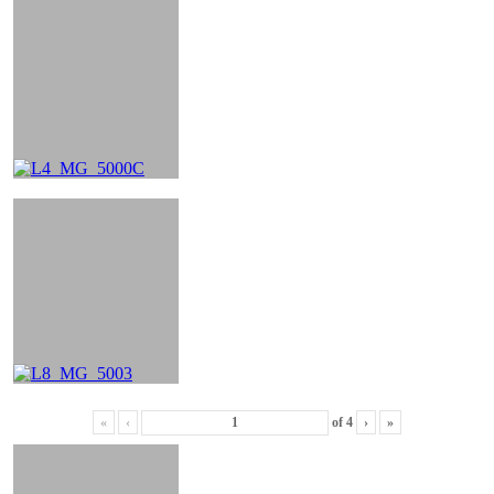
«
‹
of
4
›
»