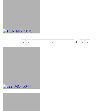
«
‹
of
3
›
»