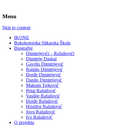
Menu
Skip to content
IKONE
Bokokotorska Slikarska Škola
Biografije
Dimitrijevići – Rafailovići
Dimitrije Daskal
Gavrilo Dimitrijević
Rafailo Dimitrijević
Đorđe Dimitrijević
Danilo Dimitrijević
Maksim Tujković
Petar Rafailović
Vasilije Rafailović
Đorđe Rafailović
Hristifor Rafailović
Jovo Rafailović
Ivo Rafailović
O projektu