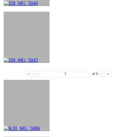
«
‹
of
6
›
»