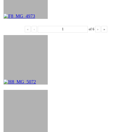
«
‹
of
6
›
»