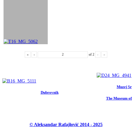
«
‹
of
2
›
»
Muzej Sr
Dubrovnik
The Museum of 
© Aleksandar Rafajlović 2014 - 2025