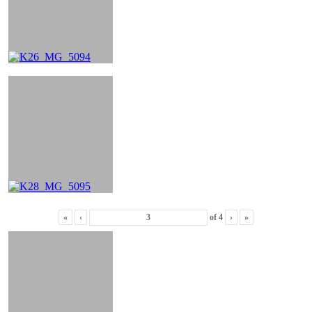
«
‹
of
4
›
»